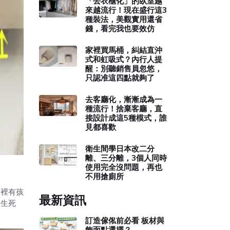
「去衣櫃化」的臥室越
來越流行！現在盛行這3
種裝法，美觀實用還省
錢，看完我也要效仿
家裡買馬桶，糾結直沖
式和虹吸式？內行人提
醒：別聽銷售員忽悠，
只認准這四點就夠了
去客廳化，漸漸成為一
種流行！捨棄客廳，直
接設計成這5種模式，誰
見都喜歡
衛生間學日本改二分
離、三分離，3個人同時
使用完全沒問題，再也
不用搶廁所
家裡有孩
最新資訊
衛生死
訂造傢俬前必看 板材與
飾面點選擇？