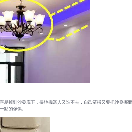
容易掉到沙發底下，掃地機器人又進不去，自己清掃又要把沙發挪
一點的傢俱。