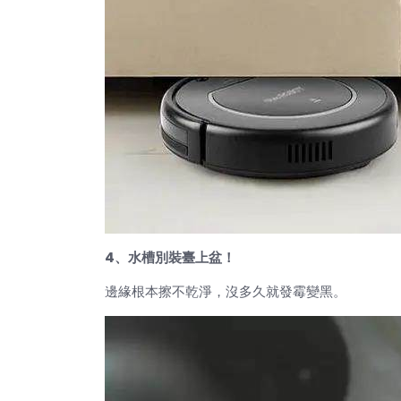
4、水槽別裝臺上盆！
邊緣根本擦不乾淨，沒多久就發霉變黑。