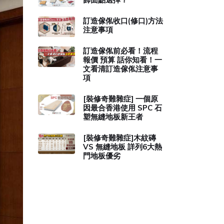
訂造傢俬收口(修口)方法
注意事項
訂造傢俬前必看！流程
報價 預算 話你知看！一
文看清訂造傢俬注意事
項
[裝修奇難雜症] 一個原
因最合香港使用 SPC 石
塑無縫地板新王者
[裝修奇難雜症]木紋磚
VS 無縫地板 詳列6大熱
門地板優劣