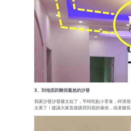
3、到地面距離很尷尬的沙發
我家沙發沙發腿太短了，平時吃點小零食，碎渣很
太累了！建議大家直接購買到底的傢俱，或者腿長