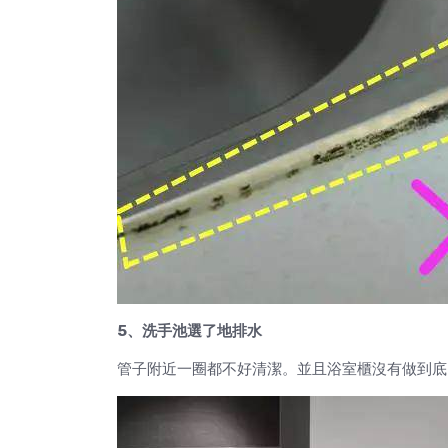
5、洗手池選了地排水
管子附近一圈都不好清潔。並且浴室櫃沒有做到底