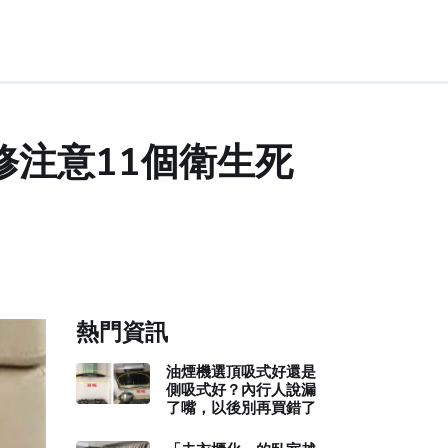
注意11個衛生死
熱門資訊
油煙機選頂吸式好還是
側吸式好？內行人說漏
了嘴，以後別再買錯了