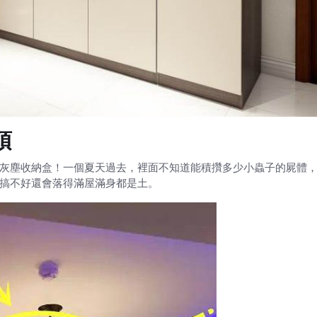
頂
灰塵收納盒！一個夏天過去，裡面不知道能積攢多少小蟲子的屍體
搞不好還會落得滿屋滿身都是土。