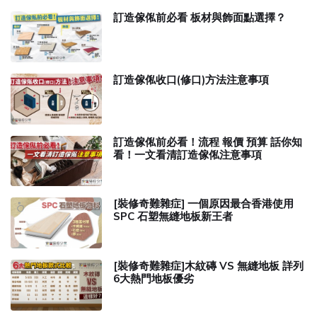
訂造傢俬前必看 板材與飾面點選擇？
訂造傢俬收口(修口)方法注意事項
訂造傢俬前必看！流程 報價 預算 話你知
看！一文看清訂造傢俬注意事項
[裝修奇難雜症] 一個原因最合香港使用
SPC 石塑無縫地板新王者
[裝修奇難雜症]木紋磚 VS 無縫地板 詳列
6大熱門地板優劣