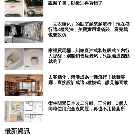
說漏了嘴，以後別再買錯了
「去衣櫃化」的臥室越來越流行！現在盛
行這3種裝法，美觀實用還省錢，看完我
也要效仿
家裡買馬桶，糾結直沖式和虹吸式？內行
人提醒：別聽銷售員忽悠，只認准這四點
就夠了
去客廳化，漸漸成為一種流行！捨棄客
廳，直接設計成這5種模式，誰見都喜歡
衛生間學日本改二分離、三分離，3個人
同時使用完全沒問題，再也不用搶廁所
最新資訊