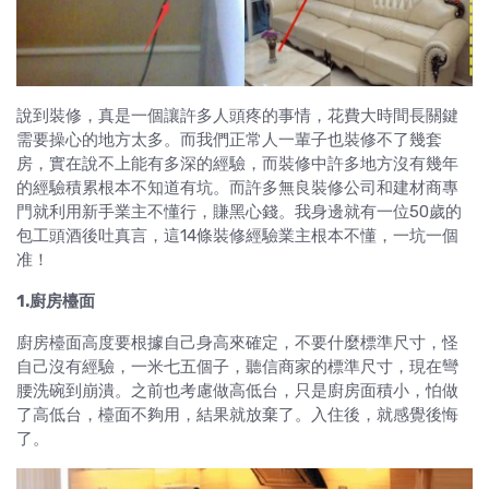
說到裝修，真是一個讓許多人頭疼的事情，花費大時間長關鍵
需要操心的地方太多。而我們正常人一輩子也裝修不了幾套
房，實在說不上能有多深的經驗，而裝修中許多地方沒有幾年
的經驗積累根本不知道有坑。而許多無良裝修公司和建材商專
門就利用新手業主不懂行，賺黑心錢。我身邊就有一位50歲的
包工頭酒後吐真言，這14條裝修經驗業主根本不懂，一坑一個
准！
1.廚房檯面
廚房檯面高度要根據自己身高來確定，不要什麼標準尺寸，怪
自己沒有經驗，一米七五個子，聽信商家的標準尺寸，現在彎
腰洗碗到崩潰。之前也考慮做高低台，只是廚房面積小，怕做
了高低台，檯面不夠用，結果就放棄了。入住後，就感覺後悔
了。