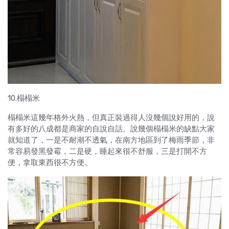
10.榻榻米
榻榻米這幾年格外火熱，但真正裝過得人沒幾個說好用的，說
有多好的八成都是商家的自說自話。說幾個榻榻米的缺點大家
就知道了，一是不耐潮不透氣，在南方地區到了梅雨季節，非
常容易發黑發霉，二是硬，睡起來很不舒服，三是打開不方
便，拿取東西很不方便。