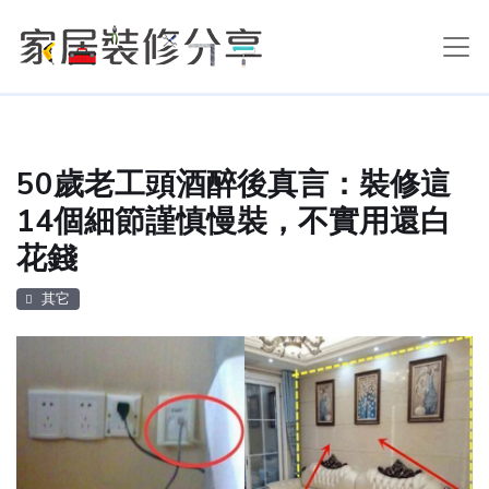
50歲老工頭酒醉後真言：裝修這
14個細節謹慎慢裝，不實用還白
花錢
其它