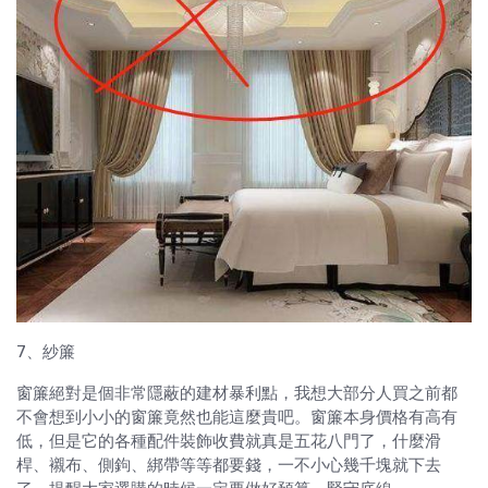
7、紗簾
窗簾絕對是個非常隱蔽的建材暴利點，我想大部分人買之前都
不會想到小小的窗簾竟然也能這麼貴吧。窗簾本身價格有高有
低，但是它的各種配件裝飾收費就真是五花八門了，什麼滑
桿、襯布、側鉤、綁帶等等都要錢，一不小心幾千塊就下去