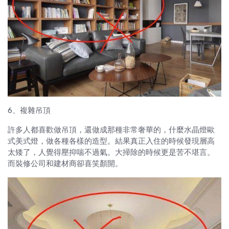
6、複雜吊頂
許多人都喜歡做吊頂，還做成那種非常奢華的，什麼水晶燈歐
式美式燈，做各種各樣的造型。結果真正入住的時候發現層高
太矮了，人覺得壓抑喘不過氣。大掃除的時候更是苦不堪言。
而裝修公司和建材商卻喜笑顏開。