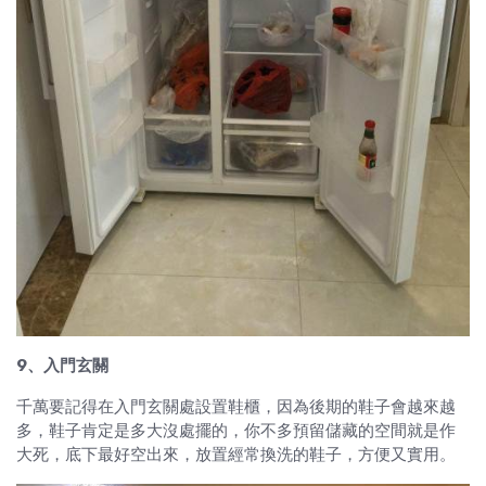
9、入門玄關
千萬要記得在入門玄關處設置鞋櫃，因為後期的鞋子會越來越
多，鞋子肯定是多大沒處擺的，你不多預留儲藏的空間就是作
大死，底下最好空出來，放置經常換洗的鞋子，方便又實用。