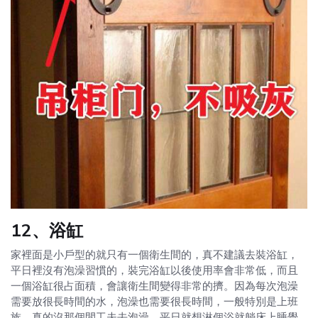
12、浴缸
家裡面是小戶型的就只有一個衛生間的，真不建議去裝浴缸，
平日裡沒有泡澡習慣的，裝完浴缸以後使用率會非常低，而且
一個浴缸很占面積，會讓衛生間變得非常的擠。因為每次泡澡
需要放很長時間的水，泡澡也需要很長時間，一般特別是上班
族，真的沒那個閒工夫去泡澡，平日就想淋個浴就躺床上睡覺