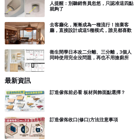
人提醒：別聽銷售員忽悠，只認准這四點
就夠了
去客廳化，漸漸成為一種流行！捨棄客
廳，直接設計成這5種模式，誰見都喜歡
衛生間學日本改二分離、三分離，3個人
同時使用完全沒問題，再也不用搶廁所
最新資訊
訂造傢俬前必看 板材與飾面點選擇？
訂造傢俬收口(修口)方法注意事項