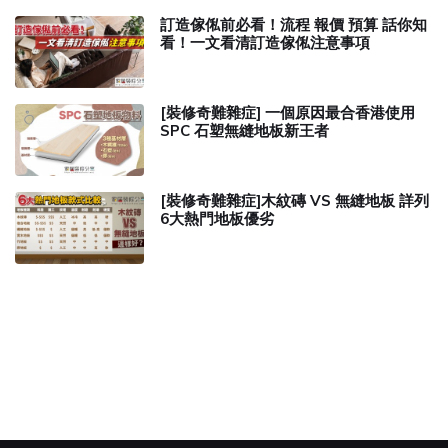
訂造傢俬前必看！流程 報價 預算 話你知
看！一文看清訂造傢俬注意事項
[裝修奇難雜症] 一個原因最合香港使用
SPC 石塑無縫地板新王者
[裝修奇難雜症]木紋磚 VS 無縫地板 詳列
6大熱門地板優劣