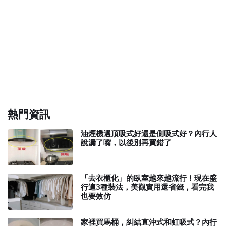
熱門資訊
油煙機選頂吸式好還是側吸式好？內行人
說漏了嘴，以後別再買錯了
「去衣櫃化」的臥室越來越流行！現在盛
行這3種裝法，美觀實用還省錢，看完我
也要效仿
家裡買馬桶，糾結直沖式和虹吸式？內行